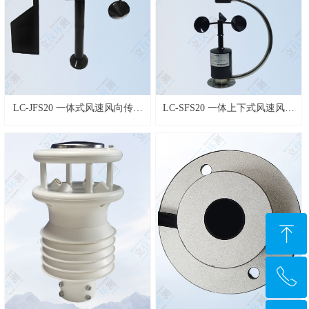
LC-JFS20 一体式风速风向传感
LC-SFS20 一体上下式风速风向
器
传感器
ꁸ
ꂅ
回到顶部