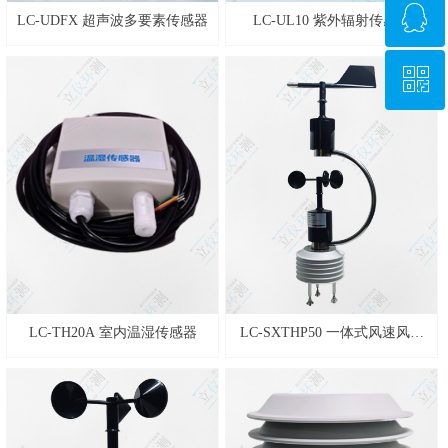
ꁗ
027-87873956
LC-UDFX 超声波多要素传感器
LC-UL10 紫外辐射传感器
ꀥ
QQ客服
微信二维码
LC-TH20A 室内温湿传感器
LC-SXTHP50 一体式风速风向
温湿压传感器